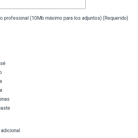
io profesional (10Mb máximo para los adjuntos) (Requerido)
osé
o
a
a
enas
caste
adicional