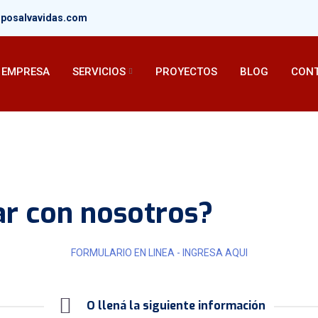
uposalvavidas.com
EMPRESA
SERVICIOS
PROYECTOS
BLOG
CON
ar con nosotros?
FORMULARIO EN LINEA - INGRESA AQUI
O llená la siguiente información