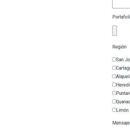
Portafol
Región
San J
Cartag
Alajuel
Heredi
Puntar
Guana
Limón
Mensaje 