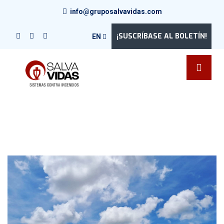
info@gruposalvavidas.com
¡SUSCRÍBASE AL BOLETÍN!
EN